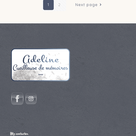
1
2
Next page
Me contacter