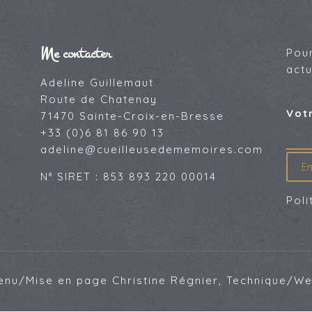
Me contacter
Pou
actu
Adeline Guillemaut
Route de Chatenay
Vot
71470 Sainte-Croix-en-Bresse
+33 (0)6 81 86 90 13
adeline@cueilleusedememoires.com
N° SIRET : 853 893 220 00014
Poli
tenu/Mise en page
Christine Régnier
, Technique/W