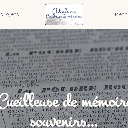
projets
Méth
ueilleuse de mémoire
souvenirs…